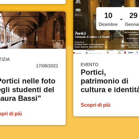
10
29
-
Dicembre
Genna
IZIA
EVENTO
17/08/2021
Portici,
Portici nelle foto
patrimonio di
gli studenti del
cultura e identit
aura Bassi"
Scopri di più
pri di più