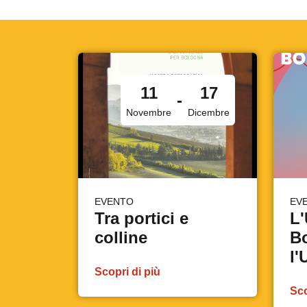
11
17
-
Novembre
Dicembre
EVENTO
EV
Tra portici e
L'
colline
B
l
Scopri di più
Sco