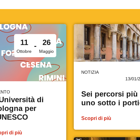
11
26
-
Ottobre
Maggio
NOTIZIA
13/01/
ENTO
Sei percorsi più
Università di
uno sotto i porti
ologna per
'UNESCO
Scopri di più
pri di più