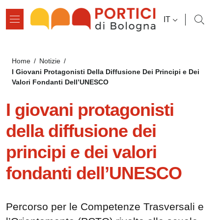
Salta al contenuto principale
Salta al contenuto del pié di pagina
SELETTORE L
IT
Briciole di pane
Home
/
Notizie
/
I Giovani Protagonisti Della Diffusione Dei Principi e Dei
Valori Fondanti Dell’UNESCO
I giovani protagonisti
della diffusione dei
principi e dei valori
fondanti dell’UNESCO
Percorso per le Competenze Trasversali e