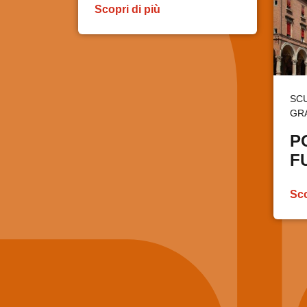
Scopri di più
SCU
GR
P
F
Sco