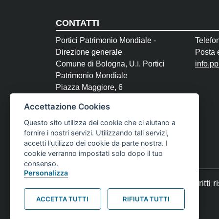
CONTATTI
Portici Patrimonio Mondiale -
Telefo
Direzione generale
Posta e
Comune di Bologna, U.I. Portici
info.p
Patrimonio Mondiale
Piazza Maggiore, 6
40124 Bologna
Accettazione Cookies
P.Iva 01232710374
Questo sito utilizza dei cookie che ci aiutano a
fornire i nostri servizi. Utilizzando tali servizi,
accetti l'utilizzo dei cookie da parte nostra. I
cookie verranno impostati solo dopo il tuo
consenso.
Personalizza
Footer credits
© Comune di Bologna 2023. Tutti i diritti ri
ACCETTA TUTTI
RIFIUTA TUTTI