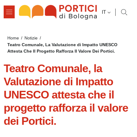
Salta al contenuto principale
Salta al contenuto del pié di pagina
SELETTORE L
IT
Briciole di pane
Home
/
Notizie
/
Teatro Comunale, La Valutazione di Impatto UNESCO
Attesta Che Il Progetto Rafforza Il Valore Dei Portici.
Teatro Comunale, la
Valutazione di Impatto
UNESCO attesta che il
progetto rafforza il valore
dei Portici.