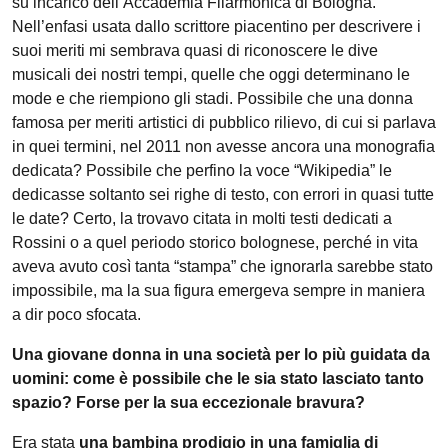
su incarico dell’Accademia Filarmonica di Bologna.
Nell’enfasi usata dallo scrittore piacentino per descrivere i
suoi meriti mi sembrava quasi di riconoscere le dive
musicali dei nostri tempi, quelle che oggi determinano le
mode e che riempiono gli stadi. Possibile che una donna
famosa per meriti artistici di pubblico rilievo, di cui si parlava
in quei termini, nel 2011 non avesse ancora una monografia
dedicata? Possibile che perfino la voce “Wikipedia” le
dedicasse soltanto sei righe di testo, con errori in quasi tutte
le date? Certo, la trovavo citata in molti testi dedicati a
Rossini o a quel periodo storico bolognese, perché in vita
aveva avuto così tanta “stampa” che ignorarla sarebbe stato
impossibile, ma la sua figura emergeva sempre in maniera
a dir poco sfocata.
Una giovane donna in una società per lo più guidata da
uomini: come è possibile che le sia stato lasciato tanto
spazio? Forse per la sua eccezionale bravura?
Era stata
una bambina prodigio in una famiglia di