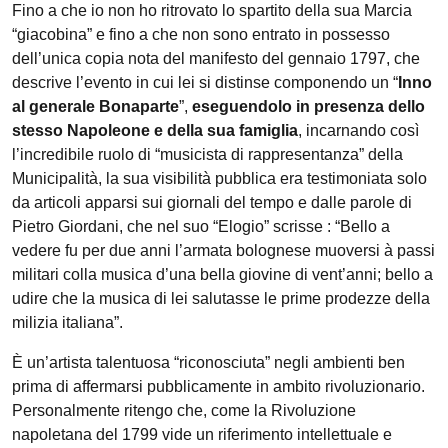
Fino a che io non ho ritrovato lo spartito della sua Marcia
“giacobina” e fino a che non sono entrato in possesso
dell’unica copia nota del manifesto del gennaio 1797, che
descrive l’evento in cui lei si distinse componendo un “
Inno
al generale Bonaparte
”,
eseguendolo in presenza dello
stesso Napoleone e della sua famiglia
, incarnando così
l’incredibile ruolo di “musicista di rappresentanza” della
Municipalità, la sua visibilità pubblica era testimoniata solo
da articoli apparsi sui giornali del tempo e dalle parole di
Pietro Giordani, che nel suo “Elogio” scrisse : “Bello a
vedere fu per due anni l’armata bolognese muoversi à passi
militari colla musica d’una bella giovine di vent’anni; bello a
udire che la musica di lei salutasse le prime prodezze della
milizia italiana”.
È un’artista talentuosa “riconosciuta” negli ambienti ben
prima di affermarsi pubblicamente in ambito rivoluzionario.
Personalmente ritengo che, come la Rivoluzione
napoletana del 1799 vide un riferimento intellettuale e