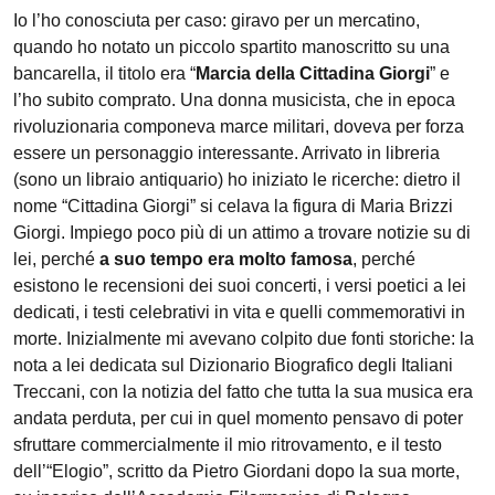
Io l’ho conosciuta per caso: giravo per un mercatino,
quando ho notato un piccolo spartito manoscritto su una
bancarella, il titolo era “
Marcia della Cittadina Giorgi
” e
l’ho subito comprato. Una donna musicista, che in epoca
rivoluzionaria componeva marce militari, doveva per forza
essere un personaggio interessante. Arrivato in libreria
(sono un libraio antiquario) ho iniziato le ricerche: dietro il
nome “Cittadina Giorgi” si celava la figura di Maria Brizzi
Giorgi. Impiego poco più di un attimo a trovare notizie su di
lei, perché
a suo tempo era molto famosa
, perché
esistono le recensioni dei suoi concerti, i versi poetici a lei
dedicati, i testi celebrativi in vita e quelli commemorativi in
morte. Inizialmente mi avevano colpito due fonti storiche: la
nota a lei dedicata sul Dizionario Biografico degli Italiani
Treccani, con la notizia del fatto che tutta la sua musica era
andata perduta, per cui in quel momento pensavo di poter
sfruttare commercialmente il mio ritrovamento, e il testo
dell’“Elogio”, scritto da Pietro Giordani dopo la sua morte,