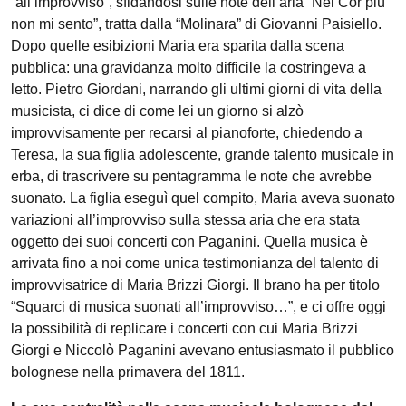
“all’improvviso”, sfidandosi sulle note dell’aria “Nel Cor più
non mi sento”, tratta dalla “Molinara” di Giovanni Paisiello.
Dopo quelle esibizioni Maria era sparita dalla scena
pubblica: una gravidanza molto difficile la costringeva a
letto. Pietro Giordani, narrando gli ultimi giorni di vita della
musicista, ci dice di come lei un giorno si alzò
improvvisamente per recarsi al pianoforte, chiedendo a
Teresa, la sua figlia adolescente, grande talento musicale in
erba, di trascrivere su pentagramma le note che avrebbe
suonato. La figlia eseguì quel compito, Maria aveva suonato
variazioni all’improvviso sulla stessa aria che era stata
oggetto dei suoi concerti con Paganini. Quella musica è
arrivata fino a noi come unica testimonianza del talento di
improvvisatrice di Maria Brizzi Giorgi. Il brano ha per titolo
“Squarci di musica suonati all’improvviso…”, e ci offre oggi
la possibilità di replicare i concerti con cui Maria Brizzi
Giorgi e Niccolò Paganini avevano entusiasmato il pubblico
bolognese nella primavera del 1811.