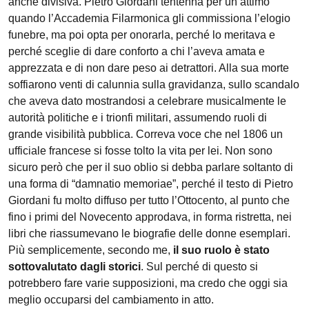
anche divisiva. Pietro Giordani tentenna per un attimo
quando l’Accademia Filarmonica gli commissiona l’elogio
funebre, ma poi opta per onorarla, perché lo meritava e
perché sceglie di dare conforto a chi l’aveva amata e
apprezzata e di non dare peso ai detrattori. Alla sua morte
soffiarono venti di calunnia sulla gravidanza, sullo scandalo
che aveva dato mostrandosi a celebrare musicalmente le
autorità politiche e i trionfi militari, assumendo ruoli di
grande visibilità pubblica. Correva voce che nel 1806 un
ufficiale francese si fosse tolto la vita per lei. Non sono
sicuro però che per il suo oblio si debba parlare soltanto di
una forma di “damnatio memoriae”, perché il testo di Pietro
Giordani fu molto diffuso per tutto l’Ottocento, al punto che
fino i primi del Novecento approdava, in forma ristretta, nei
libri che riassumevano le biografie delle donne esemplari.
Più semplicemente, secondo me,
il suo ruolo è stato
sottovalutato dagli storici
. Sul perché di questo si
potrebbero fare varie supposizioni, ma credo che oggi sia
meglio occuparsi del cambiamento in atto.