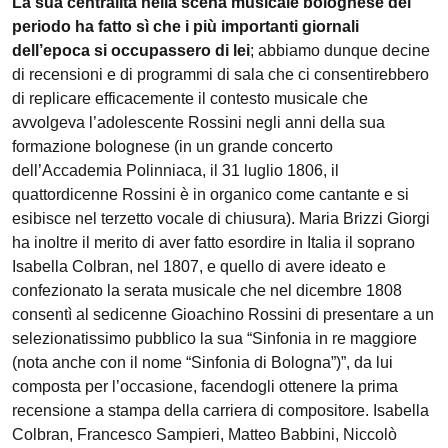
La sua centralità nella scena musicale bolognese del
periodo ha fatto sì che i più importanti giornali
dell’epoca si occupassero di lei
; abbiamo dunque decine
di recensioni e di programmi di sala che ci consentirebbero
di replicare efficacemente il contesto musicale che
avvolgeva l’adolescente Rossini negli anni della sua
formazione bolognese (in un grande concerto
dell’Accademia Polinniaca, il 31 luglio 1806, il
quattordicenne Rossini è in organico come cantante e si
esibisce nel terzetto vocale di chiusura). Maria Brizzi Giorgi
ha inoltre il merito di aver fatto esordire in Italia il soprano
Isabella Colbran, nel 1807, e quello di avere ideato e
confezionato la serata musicale che nel dicembre 1808
consentì al sedicenne Gioachino Rossini di presentare a un
selezionatissimo pubblico la sua “Sinfonia in re maggiore
(nota anche con il nome “Sinfonia di Bologna”)”, da lui
composta per l’occasione, facendogli ottenere la prima
recensione a stampa della carriera di compositore. Isabella
Colbran, Francesco Sampieri, Matteo Babbini, Niccolò