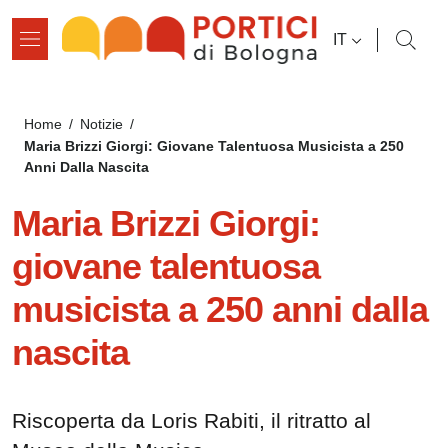
Salta al contenuto principale
Salta al contenuto del pié di pagina
SELETTORE L
IT
Briciole di pane
Home
/
Notizie
/
Maria Brizzi Giorgi: Giovane Talentuosa Musicista a 250
Anni Dalla Nascita
Maria Brizzi Giorgi:
giovane talentuosa
musicista a 250 anni dalla
nascita
Riscoperta da Loris Rabiti, il ritratto al