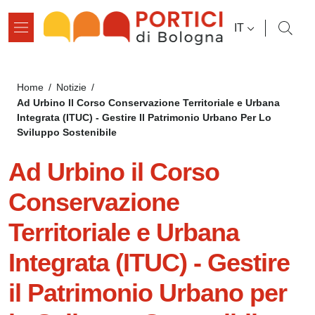
Salta al contenuto principale
Salta al contenuto del pié di pagina
SELETTORE L
IT
Briciole di pane
Home
/
Notizie
/
Ad Urbino Il Corso Conservazione Territoriale e Urbana
Integrata (ITUC) - Gestire Il Patrimonio Urbano Per Lo
Sviluppo Sostenibile
Ad Urbino il Corso
Conservazione
Territoriale e Urbana
Integrata (ITUC) - Gestire
il Patrimonio Urbano per