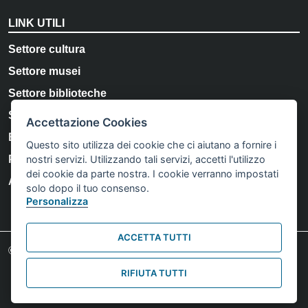
LINK UTILI
Settore cultura
Settore musei
Settore biblioteche
Storia e Memoria di Bologna
Accettazione Cookies
Bologna Welcome
Questo sito utilizza dei cookie che ci aiutano a fornire i
nostri servizi. Utilizzando tali servizi, accetti l'utilizzo
Privacy Policy
dei cookie da parte nostra. I cookie verranno impostati
Accessibilità
solo dopo il tuo consenso.
Personalizza
ACCETTA TUTTI
Footer credits
© Comune di Bologna 2023. Tutti i diritti riservati.
RIFIUTA TUTTI