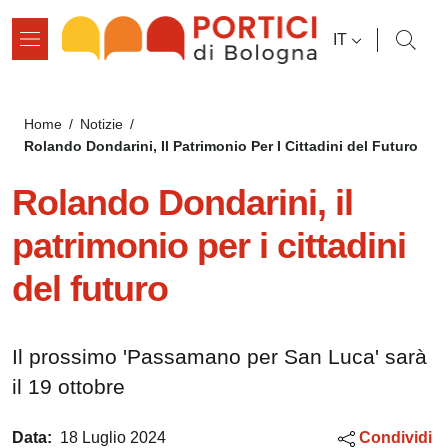
Salta al contenuto principale
Salta al contenuto del pié di pagina
SELETTORE L
IT
Briciole di pane
Home
/
Notizie
/
Rolando Dondarini, Il Patrimonio Per I Cittadini del Futuro
Rolando Dondarini, il
patrimonio per i cittadini
del futuro
Il prossimo 'Passamano per San Luca' sarà
il 19 ottobre
Data:
18 Luglio 2024
Condividi