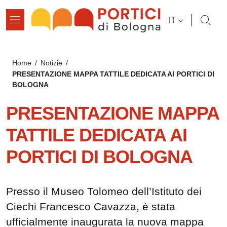
Salta al contenuto principale
Salta al contenuto del pié di pagina
SELETTORE L
IT
Briciole di pane
Home
/
Notizie
/
PRESENTAZIONE MAPPA TATTILE DEDICATA AI PORTICI DI
BOLOGNA
PRESENTAZIONE MAPPA
TATTILE DEDICATA AI
PORTICI DI BOLOGNA
Presso il Museo Tolomeo dell’Istituto dei
Ciechi Francesco Cavazza, è stata
ufficialmente inaugurata la nuova mappa