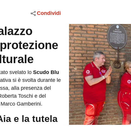
Condividi
alazzo
 protezione
lturale
ato svelato lo
Scudo Blu
iativa si è svolta durante le
ssa, alla presenza del
Roberta Toschi e del
, Marco Gamberini.
a e la tutela