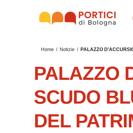
Salta al contenuto principale
Salta al contenuto del pié di pagina
Briciole di pane
PALAZZO D'ACCURSIO
Home
/
Notizie
/
PALAZZO D
SCUDO BL
DEL PATR