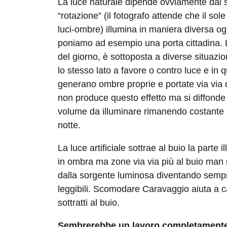
La luce naturale dipende ovviamente dal s
“rotazione” (il fotografo attende che il sole
luci-ombre) illumina in maniera diversa og
poniamo ad esempio una porta cittadina. L
del giorno, è sottoposta a diverse situazi
lo stesso lato a favore o contro luce e in 
generano ombre proprie e portate via via di
non produce questo effetto ma si diffonde
volume da illuminare rimanendo costante 
notte.
La luce artificiale sottrae al buio la parte
in ombra ma zone via via più al buio man 
dalla sorgente luminosa diventando semp
leggibili. Scomodare Caravaggio aiuta a ca
sottratti al buio.
Sembrerebbe un lavoro completamente 