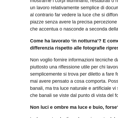
mostrarne i corpi illuminanti, restaurati o 
un lavoro relativamente semplice di docu
al contrario far vedere la luce che si diffon
piazze senza avere la precisa percezione
che accentua o nasconde a seconda della s
Come ha lavorato ‘in notturna’? E come 
differenzia rispetto alle fotografie ripr
Non voglio fornire informazioni tecniche 
piuttosto una riflessione utile per chi lavor
semplicemente si trova per diletto a fare 
mai avere pensato a cosa comporta. Pos
banali, ma tra luce naturale e artificiale vi 
che banali se viste dal punto di vista del f
Non luci e ombre ma luce e buio, forse