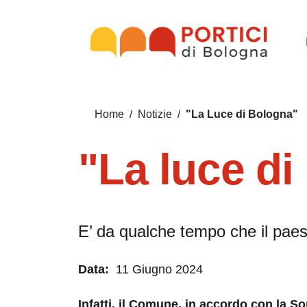
Salta al contenuto principale
Salta al contenuto del pié di pagina
Briciole di pane
"La Luce di Bologna"
Home
/
Notizie
/
"La luce di
E’ da qualche tempo che il paesa
Data:
11 Giugno 2024
Infatti, il Comune, in accordo con la S