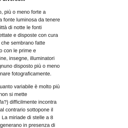
co, più o meno forte a
a fonte luminosa da tenere
ttà di notte le fonti
gettate e disposte con cura
e che sembrano fatte
to con le prime e
ine, insegne, illuminatori
.ognuno disposto più o meno
rnare fotograficamente.
uanto variabile è molto più
 non si mette
a?) difficilmente incontra
 al contrario sottopone il
. La miriade di stelle a 8
i generano in presenza di