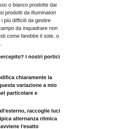
osso o bianco prodotte dai
si prodotti da illuminatori
 più difficili da gestire
 campo da inquadrare non
osti come farebbe il sole, o
.
rcepito? I nostri portici
odifica chiaramente la
i questa variazione a mio
el particolare e
ll'esterno, raccoglie luci
ipica alternanza ritmica
 avviene l'esatto