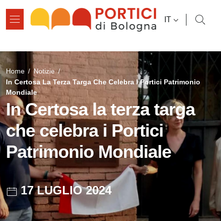
Salta al contenuto principale
Salta al contenuto del pié di pagina
SELETTORE L
IT
Briciole di pane
Home
/
Notizie
/
In Certosa La Terza Targa Che Celebra I Portici Patrimonio
Mondiale
In Certosa la terza targa
che celebra i Portici
Patrimonio Mondiale
17 LUGLIO 2024