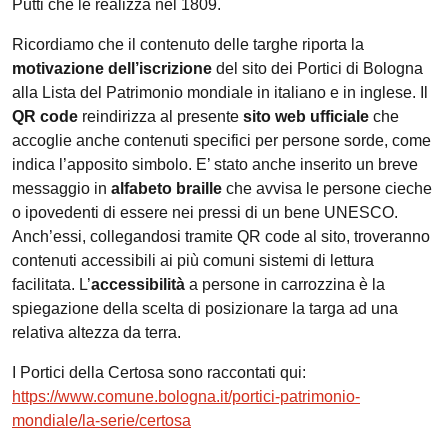
Putti che le realizza nel 1809.
Ricordiamo che il contenuto delle targhe riporta la
motivazione dell’iscrizione
del sito dei Portici di Bologna
alla Lista del Patrimonio mondiale in italiano e in inglese. Il
QR code
reindirizza al presente
sito web ufficiale
che
accoglie anche contenuti specifici per persone sorde, come
indica l’apposito simbolo. E’ stato anche inserito un breve
messaggio in
alfabeto braille
che avvisa le persone cieche
o ipovedenti di essere nei pressi di un bene UNESCO.
Anch’essi, collegandosi tramite QR code al sito, troveranno
contenuti accessibili ai più comuni sistemi di lettura
facilitata. L’
accessibilità
a persone in carrozzina è la
spiegazione della scelta di posizionare la targa ad una
relativa altezza da terra.
I Portici della Certosa sono raccontati qui:
https://www.comune.bologna.it/portici-patrimonio-
mondiale/la-serie/certosa