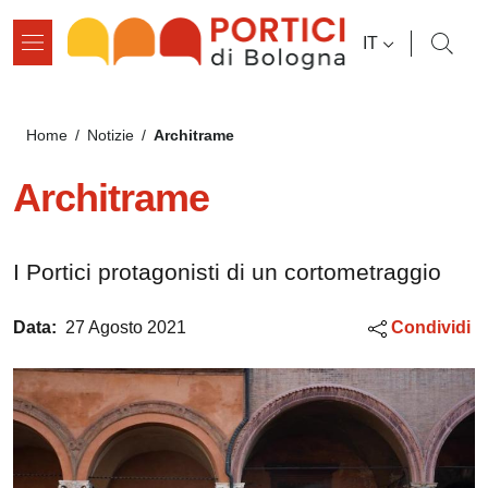
Salta al contenuto principale
Salta al contenuto del pié di pagina
SELETTORE L
IT
Briciole di pane
Architrame
Home
/
Notizie
/
Architrame
I Portici protagonisti di un cortometraggio
Data:
27 Agosto 2021
Condividi