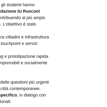
 gli studenti hanno
ndazione IU Rusconi
ntribuendo al più ampio
o
. L’obiettivo è stato
a cittadini e infrastruttura
i
touchpoint
e servizi
ing
e prototipazione rapida
omprensibili e socialmente
 delle questioni più urgenti
e città contemporanee.
specifico
, in dialogo con
ionali: