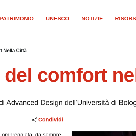
PATRIMONIO
UNESCO
NOTIZIE
RISOR
 Nella Città
 del comfort nel
o di Advanced Design dell'Università di Bolo
Condividi
ura ombreggiata, da sempre