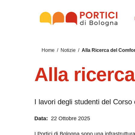
Salta al contenuto principale
Salta al contenuto del pié di pagina
Briciole di pane
Alla Ricerca del Comfort
Home
/
Notizie
/
Alla ricerca
I lavori degli studenti del Cors
Data:
22 Ottobre 2025
I Portici di Bologna sono una infrastrutt