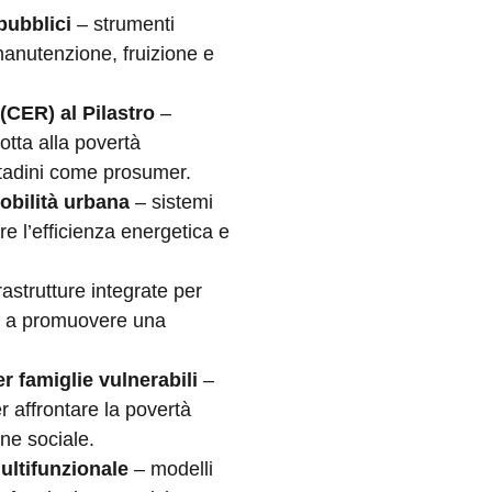
 pubblici
– strumenti
 manutenzione, fruizione e
(CER) al Pilastro
–
lotta alla povertà
ittadini come prosumer.
mobilità urbana
– sistemi
are l’efficienza energetica e
rastrutture integrate per
ate a promuovere una
r famiglie vulnerabili
–
er affrontare la povertà
one sociale.
ultifunzionale
– modelli