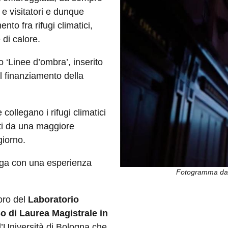
 e visitatori e dunque
nto fra rifugi climatici,
 di calore.
o ‘Linee d’ombra’, inserito
l finanziamento della
 collegano i rifugi climatici
ati da una maggiore
giorno.
iuga con una esperienza
Fotogramma dal
oro del
Laboratorio
o di Laurea Magistrale in
ll’Università di Bologna che