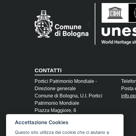
CONTATTI
Portici Patrimonio Mondiale -
Telefo
Direzione generale
Posta e
Comune di Bologna, U.I. Portici
info.p
Patrimonio Mondiale
Piazza Maggiore, 6
40124 Bologna
Accettazione Cookies
P.Iva 01232710374
Questo sito utilizza dei cookie che ci aiutano a