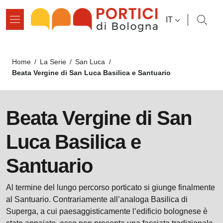
Salta al contenuto principale
Salta al contenuto del pié di pagina
SELETTORE L
IT
Briciole di pane
Home
/
La Serie
/
San Luca
/
Beata Vergine di San Luca Basilica e Santuario
Beata Vergine di San
Luca Basilica e
Santuario
Al termine del lungo percorso porticato si giunge finalmente
al Santuario. Contrariamente all’analoga Basilica di
Superga, a cui paesaggisticamente l’edificio bolognese è