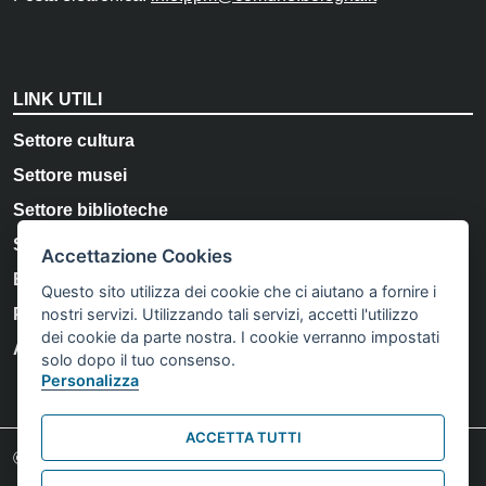
LINK UTILI
Settore cultura
Settore musei
Settore biblioteche
Storia e Memoria di Bologna
Accettazione Cookies
Bologna Welcome
Questo sito utilizza dei cookie che ci aiutano a fornire i
nostri servizi. Utilizzando tali servizi, accetti l'utilizzo
Privacy Policy
dei cookie da parte nostra. I cookie verranno impostati
Accessibilità
solo dopo il tuo consenso.
Personalizza
ACCETTA TUTTI
Footer credits
© Comune di Bologna 2023. Tutti i diritti riservati.