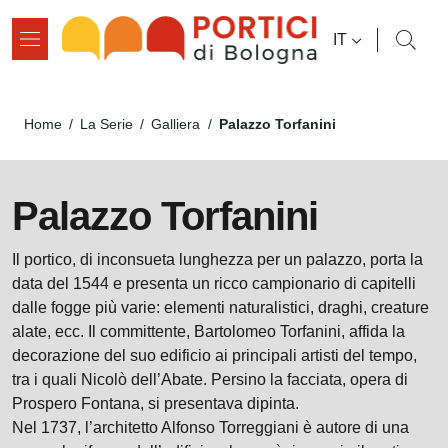
Salta al contenuto principale
Salta al contenuto del pié di pagina
SELETTORE L
IT
Briciole di pane
Palazzo Torfanini
Home
/
La Serie
/
Galliera
/
Palazzo Torfanini
Il portico, di inconsueta lunghezza per un palazzo, porta la
data del 1544 e presenta un ricco campionario di capitelli
dalle fogge più varie: elementi naturalistici, draghi, creature
alate, ecc. Il committente, Bartolomeo Torfanini, affida la
decorazione del suo edificio ai principali artisti del tempo,
tra i quali Nicolò dell’Abate. Persino la facciata, opera di
Prospero Fontana, si presentava dipinta.
Nel 1737, l’architetto Alfonso Torreggiani è autore di una