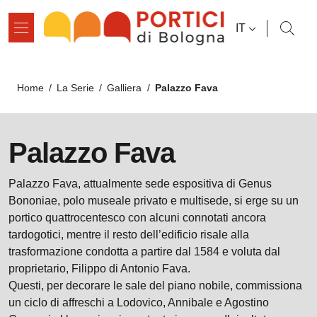
Salta al contenuto principale
Salta al contenuto del pié di pagina
SELETTORE L
IT
Briciole di pane
Palazzo Fava
Home
/
La Serie
/
Galliera
/
Palazzo Fava
Palazzo Fava, attualmente sede espositiva di Genus
Bononiae, polo museale privato e multisede, si erge su un
portico quattrocentesco con alcuni connotati ancora
tardogotici, mentre il resto dell’edificio risale alla
trasformazione condotta a partire dal 1584 e voluta dal
proprietario, Filippo di Antonio Fava.
Questi, per decorare le sale del piano nobile, commissiona
un ciclo di affreschi a Lodovico, Annibale e Agostino