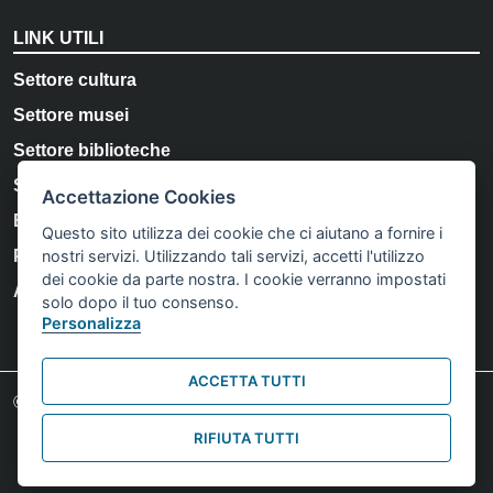
LINK UTILI
Settore cultura
Settore musei
Settore biblioteche
Storia e Memoria di Bologna
Accettazione Cookies
Bologna Welcome
Questo sito utilizza dei cookie che ci aiutano a fornire i
nostri servizi. Utilizzando tali servizi, accetti l'utilizzo
Privacy Policy
dei cookie da parte nostra. I cookie verranno impostati
Accessibility
solo dopo il tuo consenso.
Personalizza
ACCETTA TUTTI
Footer credits
© Comune di Bologna 2023. Tutti i diritti riservati.
RIFIUTA TUTTI