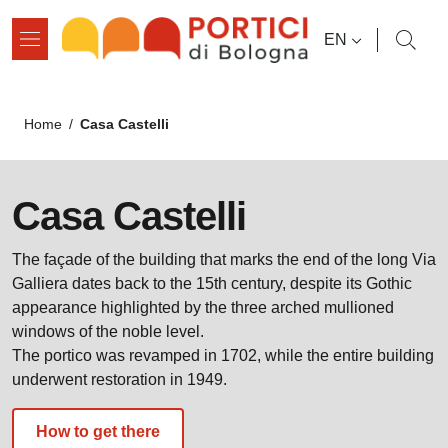
Skip to main content
Skip to footer content
LANGUAGE SWI
EN
Breadcrumb
Casa Castelli
Home
/
Casa Castelli
The façade of the building that marks the end of the long Via
Galliera dates back to the 15th century, despite its Gothic
appearance highlighted by the three arched mullioned
windows of the noble level.
The portico was revamped in 1702, while the entire building
underwent restoration in 1949.
How to get there