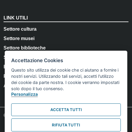
LINK UTILI
Settore cultura
Settore musei
Settore biblioteche
Storia e Memoria di Bologna
Accettazione Cookies
Bologna Welcome
Questo sito utilizza dei cookie che ci aiutano a fornire i
nostri servizi. Utilizzando tali servizi, accetti l'utilizzo
Privacy Policy
dei cookie da parte nostra. I cookie verranno impostati
Accessibilità
solo dopo il tuo consenso.
Personalizza
ACCETTA TUTTI
Footer credits
© Comune di Bologna 2023. Tutti i diritti riservati.
RIFIUTA TUTTI