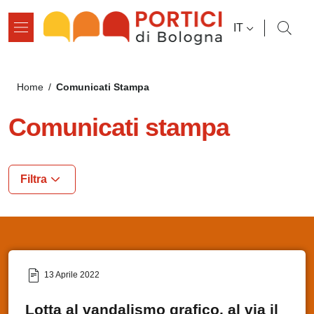
Salta al contenuto principale
Salta al contenuto del pié di pagina
SELETTORE L
IT
Briciole di pane
Comunicati Stampa
Home
/
Comunicati stampa
Filtra
13 Aprile 2022
Lotta al vandalismo grafico, al via il